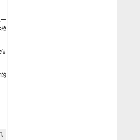
是一
你熟
微信
前的
几
）