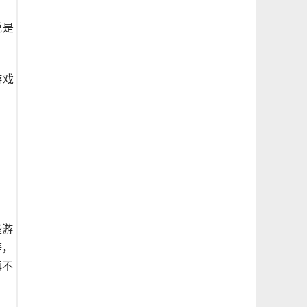
说是
游戏
些游
等，
再不